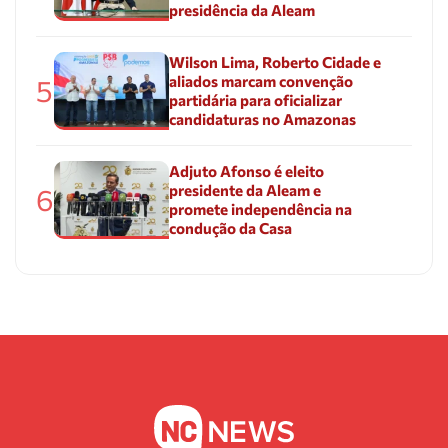
presidência da Aleam
Wilson Lima, Roberto Cidade e
aliados marcam convenção
5
partidária para oficializar
candidaturas no Amazonas
Adjuto Afonso é eleito
presidente da Aleam e
6
promete independência na
condução da Casa