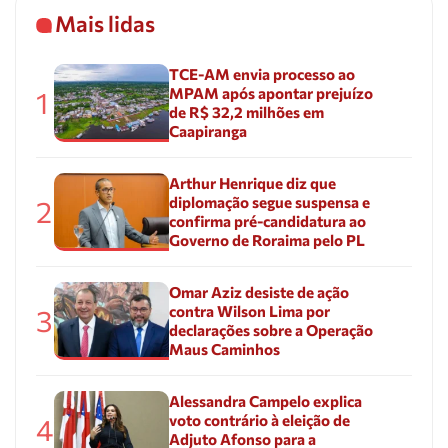
Mais lidas
TCE-AM envia processo ao
MPAM após apontar prejuízo
1
de R$ 32,2 milhões em
Caapiranga
Arthur Henrique diz que
diplomação segue suspensa e
2
confirma pré-candidatura ao
Governo de Roraima pelo PL
Omar Aziz desiste de ação
contra Wilson Lima por
3
declarações sobre a Operação
Maus Caminhos
Alessandra Campelo explica
voto contrário à eleição de
4
Adjuto Afonso para a