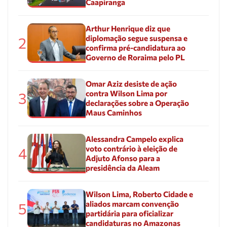
Caapiranga
Arthur Henrique diz que
diplomação segue suspensa e
2
confirma pré-candidatura ao
Governo de Roraima pelo PL
Omar Aziz desiste de ação
contra Wilson Lima por
3
declarações sobre a Operação
Maus Caminhos
Alessandra Campelo explica
voto contrário à eleição de
4
Adjuto Afonso para a
presidência da Aleam
Wilson Lima, Roberto Cidade e
aliados marcam convenção
5
partidária para oficializar
candidaturas no Amazonas