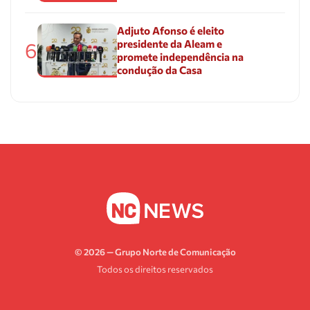
Adjuto Afonso é eleito
presidente da Aleam e
6
promete independência na
condução da Casa
© 2026 — Grupo Norte de Comunicação
Todos os direitos reservados