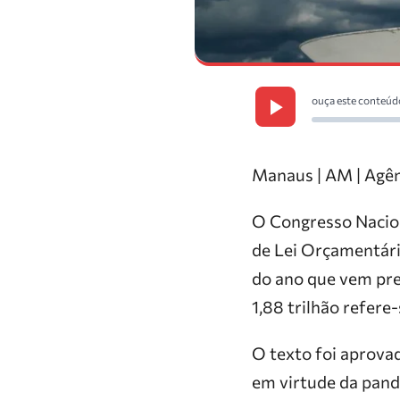
ouça este conteúd
Manaus | AM | Agên
O Congresso Naciona
de Lei Orçamentári
do ano que vem prev
1,88 trilhão refere
O texto foi aprova
em virtude da pand