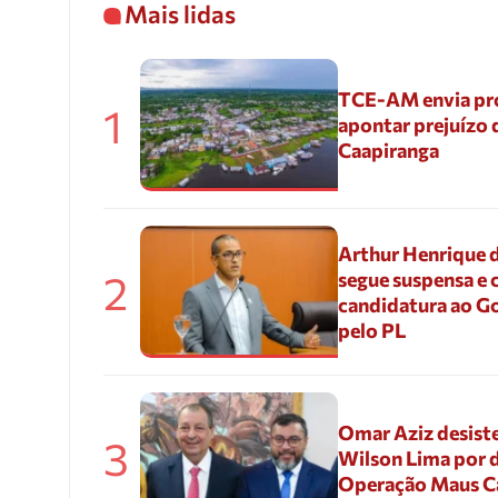
Mais lidas
TCE-AM envia pr
1
apontar prejuízo 
Caapiranga
Arthur Henrique 
2
segue suspensa e 
candidatura ao G
pelo PL
Omar Aziz desiste
3
Wilson Lima por d
Operação Maus 