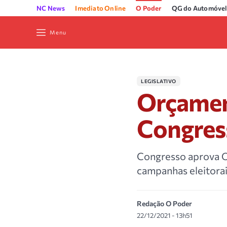
NC News
Imediato Online
O Poder
QG do Automóvel
Menu
LEGISLATIVO
Orçamen
Congres
Congresso aprova 
campanhas eleitorai
Redação O Poder
22/12/2021 - 13h51