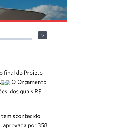
1x
o final do Projeto
.
O Orçamento
ões, dos quais R$
o tem acontecido
oi aprovada por 358