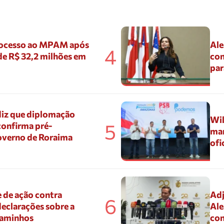
ocesso ao MPAM após
Ale
4
de R$ 32,2 milhões em
con
par
diz que diplomação
Wil
5
confirma pré-
mar
overno de Roraima
ofi
 de ação contra
Adj
6
eclarações sobre a
Ale
Caminhos
con