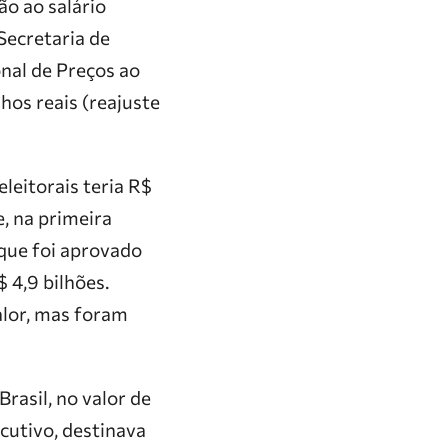
o ao salário
 Secretaria de
nal de Preços ao
os reais (reajuste
leitorais teria R$
e, na primeira
 que foi aprovado
 4,9 bilhões.
alor, mas foram
asil, no valor de
cutivo, destinava