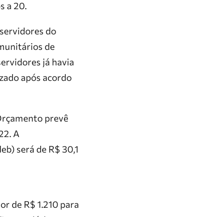
s a 20.
servidores do
munitários de
ervidores já havia
lizado após acordo
 Orçamento prevê
22. A
b) será de R$ 30,1
or de R$ 1.210 para