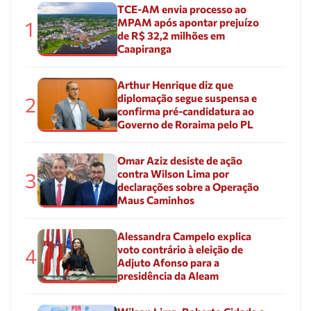
TCE-AM envia processo ao
MPAM após apontar prejuízo
1
de R$ 32,2 milhões em
Caapiranga
Arthur Henrique diz que
diplomação segue suspensa e
2
confirma pré-candidatura ao
Governo de Roraima pelo PL
Omar Aziz desiste de ação
contra Wilson Lima por
3
declarações sobre a Operação
Maus Caminhos
Alessandra Campelo explica
voto contrário à eleição de
4
Adjuto Afonso para a
presidência da Aleam