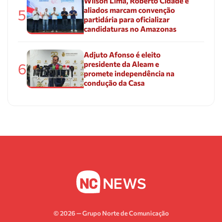
Wilson Lima, Roberto Cidade e
aliados marcam convenção
5
partidária para oficializar
candidaturas no Amazonas
Adjuto Afonso é eleito
presidente da Aleam e
6
promete independência na
condução da Casa
© 2026 — Grupo Norte de Comunicação