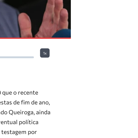
1x
) que o recente
stas de fim de ano,
ndo Queiroga, ainda
entual política
e testagem por