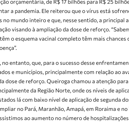
ção orçamentária, de R$ 17 bilhões para R$ 25 bilhões
ntar a pandemia. Ele reiterou que o vírus está sofre
s no mundo inteiro e que, nesse sentido, a principal 
ção visando à ampliação da dose de reforço. “Sabe
 têm o esquema vacinal completo têm mais chances 
oença”.
 no entanto, que, para o sucesso desse enfrentament
ados e municípios, principalmente com relação ao av
da dose de reforço. Queiroga chamou a atenção para 
ncipalmente da Região Norte, onde os níveis de aplic
stados lá com baixo nível de aplicação de segunda do
 ampliar no Pará, Maranhão, Amapá, em Roraima e no
ssistimos ao aumento no número de hospitalizações 