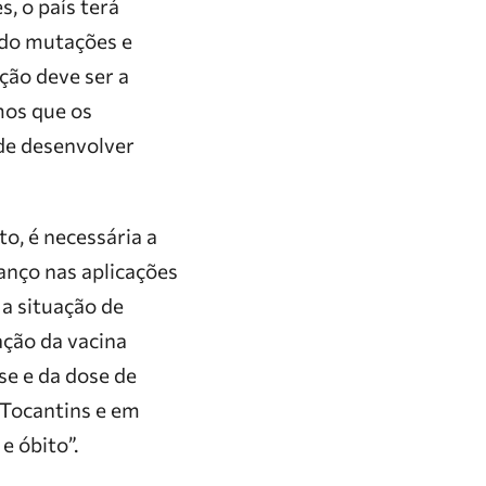
, o país terá
ndo mutações e
ação deve ser a
mos que os
de desenvolver
o, é necessária a
anço nas aplicações
a situação de
ação da vacina
se e da dose de
 Tocantins e em
e óbito”.