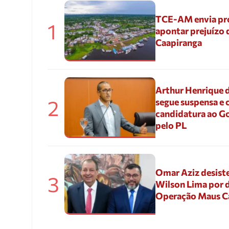
TCE-AM envia pr
1
apontar prejuízo 
Caapiranga
Arthur Henrique 
2
segue suspensa e 
candidatura ao G
pelo PL
Omar Aziz desiste
3
Wilson Lima por d
Operação Maus 