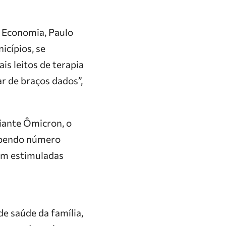
a Economia, Paulo
icípios, se
is leitos de terapia
r de braços dados”,
iante Ômicron, o
ebendo número
ram estimuladas
e saúde da família,