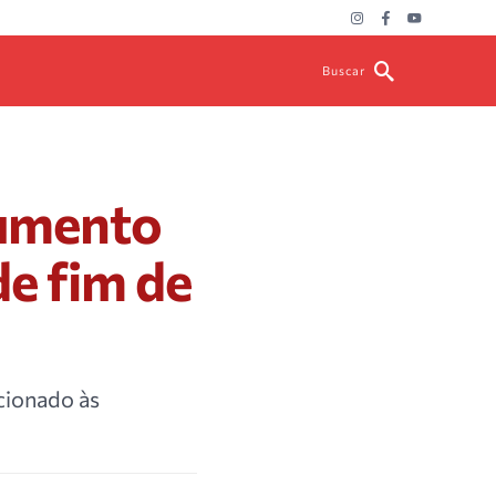
Buscar
aumento
de fim de
cionado às