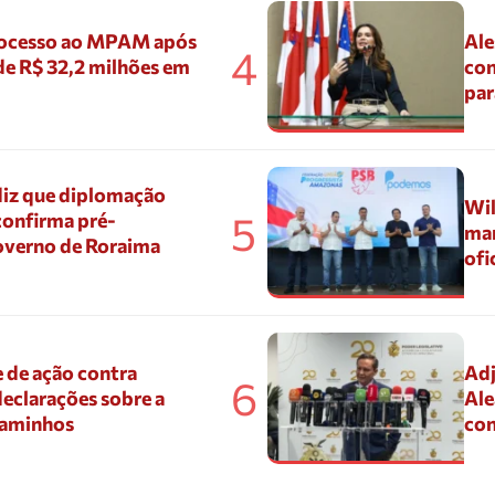
ocesso ao MPAM após
Ale
4
de R$ 32,2 milhões em
con
par
diz que diplomação
Wil
5
confirma pré-
mar
overno de Roraima
ofi
 de ação contra
Adj
6
eclarações sobre a
Ale
Caminhos
con