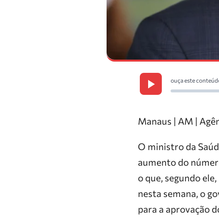
ouça este conteúd
Manaus | AM | Agên
O ministro da Saúd
aumento do número 
o que, segundo ele
nesta semana, o go
para a aprovação d