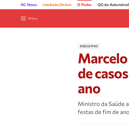
NC News
Imediato Online
O Poder
QG do Automóvel
Menu
EXECUTIVO
Marcelo
de casos
ano
Ministro da Saúde a
festas de fim de ano