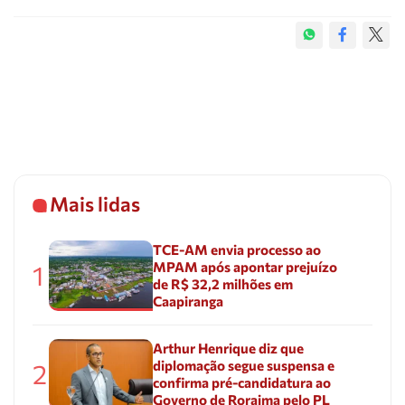
Mais lidas
TCE-AM envia processo ao
MPAM após apontar prejuízo
1
de R$ 32,2 milhões em
Caapiranga
Arthur Henrique diz que
diplomação segue suspensa e
2
confirma pré-candidatura ao
Governo de Roraima pelo PL