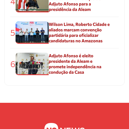
4
Adjuto Afonso para a
presidência da Aleam
Wilson Lima, Roberto Cidade e
aliados marcam convenção
5
partidária para oficializar
candidaturas no Amazonas
Adjuto Afonso é eleito
presidente da Aleam e
6
promete independência na
condução da Casa