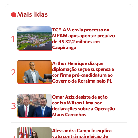
Mais lidas
TCE-AM envia processo ao
MPAM após apontar prejuízo
1
de R$ 32,2 milhões em
Caapiranga
Arthur Henrique diz que
diplomação segue suspensa e
2
confirma pré-candidatura ao
Governo de Roraima pelo PL
Omar Aziz desiste de ação
contra Wilson Lima por
3
declarações sobre a Operação
Maus Caminhos
Alessandra Campelo explica
voto contrário à eleição de