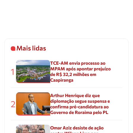
Mais lidas
TCE-AM envia processo ao
MPAM após apontar prejuízo
1
de R$ 32,2 milhões em
Caapiranga
Arthur Henrique diz que
diplomação segue suspensa e
2
confirma pré-candidatura ao
Governo de Roraima pelo PL
Omar Aziz desiste de ação