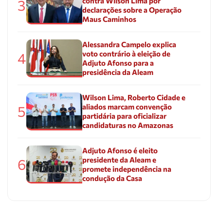
contra Wilson Lima por
3
declarações sobre a Operação
Maus Caminhos
Alessandra Campelo explica
voto contrário à eleição de
4
Adjuto Afonso para a
presidência da Aleam
Wilson Lima, Roberto Cidade e
aliados marcam convenção
5
partidária para oficializar
candidaturas no Amazonas
Adjuto Afonso é eleito
presidente da Aleam e
6
promete independência na
condução da Casa