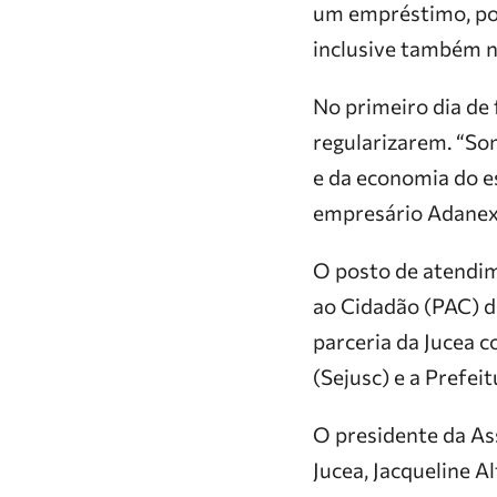
um empréstimo, pod
inclusive também no
No primeiro dia de
regularizarem. “So
e da economia do es
empresário Adanex
O posto de atendim
ao Cidadão (PAC) de
parceria da Jucea c
(Sejusc) e a Prefeit
O presidente da As
Jucea, Jacqueline A