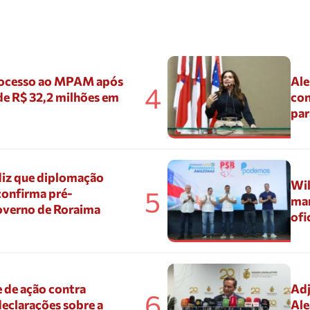
ocesso ao MPAM após
Ale
4
de R$ 32,2 milhões em
con
par
diz que diplomação
Wil
5
confirma pré-
mar
overno de Roraima
ofi
 de ação contra
Adj
6
eclarações sobre a
Ale