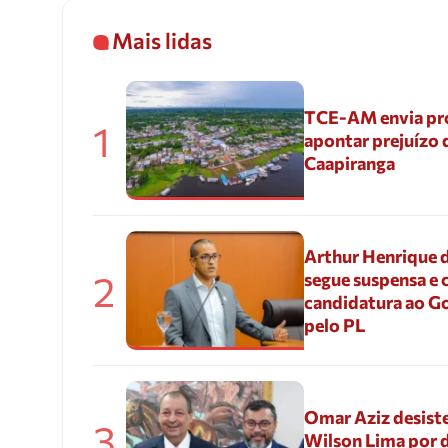
Mais lidas
TCE-AM envia pr
1
apontar prejuízo 
Caapiranga
Arthur Henrique 
2
segue suspensa e 
candidatura ao G
pelo PL
Omar Aziz desiste
3
Wilson Lima por d