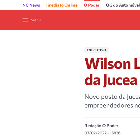
NC News
Imediato Online
O Poder
QG do Automóvel
Menu
EXECUTIVO
Wilson L
da Jucea
Novo posto da Jucea
empreendedores no
Redação O Poder
03/02/2022 - 15h26