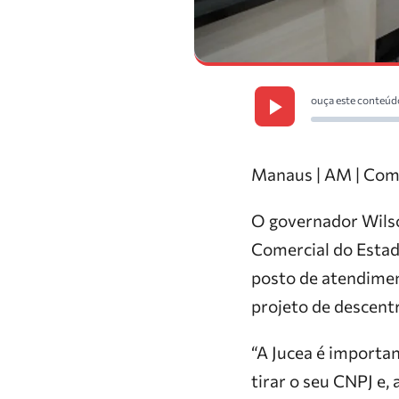
ouça este conteúd
Manaus | AM | Com
O governador Wilso
Comercial do Estad
posto de atendimen
projeto de descentr
“A Jucea é import
tirar o seu CNPJ e, 