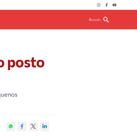
Buscar
o posto
equenos