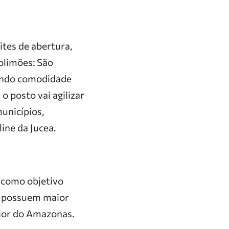
ites de abertura,
olimões: São
tindo comodidade
o posto vai agilizar
unicípios,
ine da Jucea.
m como objetivo
e possuem maior
rior do Amazonas.