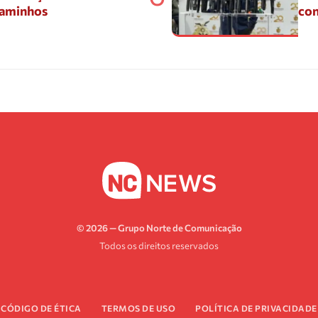
Caminhos
con
© 2026 — Grupo Norte de Comunicação
Todos os direitos reservados
CÓDIGO DE ÉTICA
TERMOS DE USO
POLÍTICA DE PRIVACIDADE