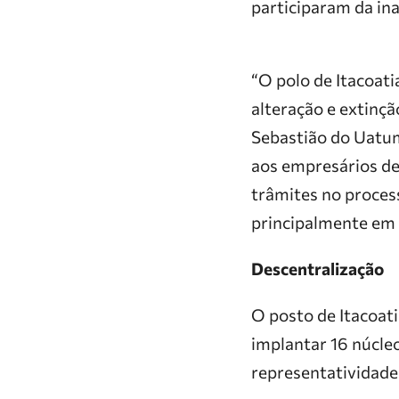
participaram da in
“O polo de Itacoati
alteração e extinç
Sebastião do Uatum
aos empresários des
trâmites no proces
principalmente em 
Descentralização
O posto de Itacoat
implantar 16 núcl
representatividade