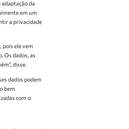
a adaptação da
italmente em um
ntir a privacidade
, pois ele vem
o. Os dados, as
ém”, disse.
esses dados podem
to bem
lizadas com o