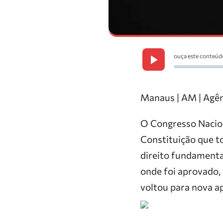
ouça este conteúd
Manaus | AM | Agên
O Congresso Nacion
Constituição que to
direito fundamenta
onde foi aprovado, 
voltou para nova a