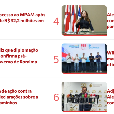
ocesso ao MPAM após
Ale
4
de R$ 32,2 milhões em
con
par
diz que diplomação
Wil
5
confirma pré-
mar
overno de Roraima
ofi
 de ação contra
Adj
6
eclarações sobre a
Ale
Caminhos
con