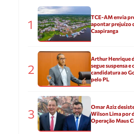
TCE-AM envia pr
1
apontar prejuízo 
Caapiranga
Arthur Henrique 
2
segue suspensa e 
candidatura ao G
pelo PL
Omar Aziz desiste
3
Wilson Lima por d
Operação Maus 