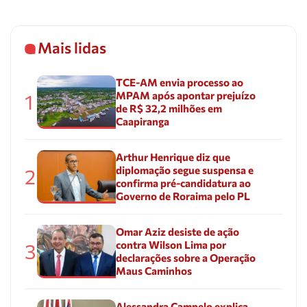
Mais lidas
TCE-AM envia processo ao
MPAM após apontar prejuízo
1
de R$ 32,2 milhões em
Caapiranga
Arthur Henrique diz que
diplomação segue suspensa e
2
confirma pré-candidatura ao
Governo de Roraima pelo PL
Omar Aziz desiste de ação
contra Wilson Lima por
3
declarações sobre a Operação
Maus Caminhos
Alessandra Campelo explica