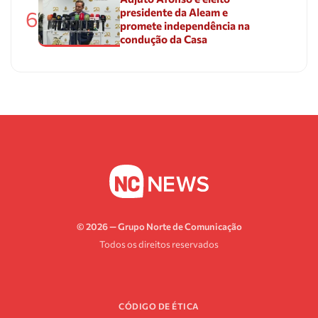
presidente da Aleam e
6
promete independência na
condução da Casa
© 2026 — Grupo Norte de Comunicação
Todos os direitos reservados
CÓDIGO DE ÉTICA