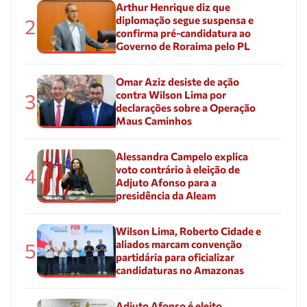
Arthur Henrique diz que
diplomação segue suspensa e
2
confirma pré-candidatura ao
Governo de Roraima pelo PL
Omar Aziz desiste de ação
contra Wilson Lima por
3
declarações sobre a Operação
Maus Caminhos
Alessandra Campelo explica
voto contrário à eleição de
4
Adjuto Afonso para a
presidência da Aleam
Wilson Lima, Roberto Cidade e
aliados marcam convenção
5
partidária para oficializar
candidaturas no Amazonas
Adjuto Afonso é eleito