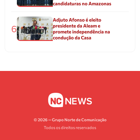
candidaturas no Amazonas
Adjuto Afonso é eleito
presidente da Aleam e
6
promete independência na
condução da Casa
© 2026 — Grupo Norte de Comunicação
Todos os direitos reservados