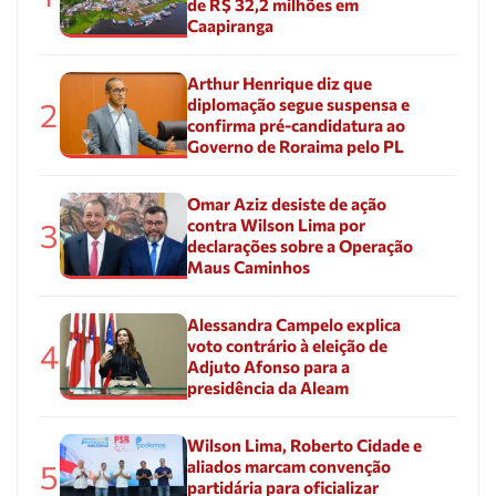
de R$ 32,2 milhões em
Caapiranga
Arthur Henrique diz que
diplomação segue suspensa e
2
confirma pré-candidatura ao
Governo de Roraima pelo PL
Omar Aziz desiste de ação
contra Wilson Lima por
3
declarações sobre a Operação
Maus Caminhos
Alessandra Campelo explica
voto contrário à eleição de
4
Adjuto Afonso para a
presidência da Aleam
Wilson Lima, Roberto Cidade e
aliados marcam convenção
5
partidária para oficializar