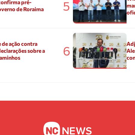
5
confirma pré-
mar
overno de Roraima
ofi
 de ação contra
Adj
6
eclarações sobre a
Ale
Caminhos
con