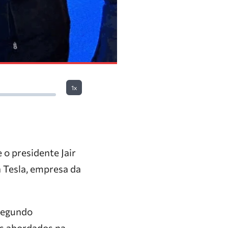
1x
o presidente Jair
a Tesla, empresa da
 segundo
os abordados na