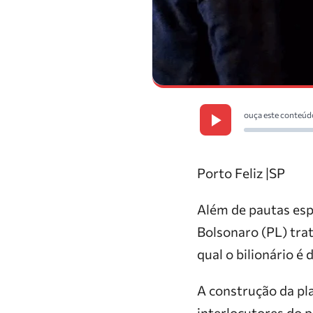
ouça este conteúd
Porto Feliz |SP
Além de pautas esp
Bolsonaro (PL) tra
qual o bilionário é 
A construção da pl
interlocutores do 