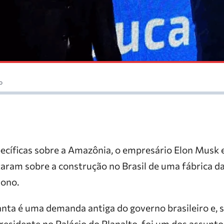
o
ecíficas sobre a Amazônia, o empresário Elon Musk e 
taram sobre a construção no Brasil de uma fábrica d
dono.
anta é uma demanda antiga do governo brasileiro e,
presidente no Palácio do Planalto, foi um dos assunt