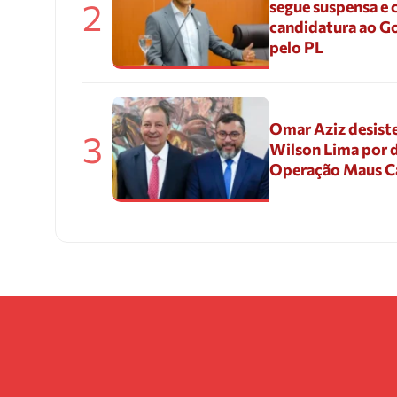
2
segue suspensa e 
candidatura ao G
pelo PL
Omar Aziz desiste
3
Wilson Lima por d
Operação Maus 