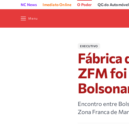
NC News
Imediato Online
O Poder
QG do Automóvel
Menu
EXECUTIVO
Fábrica 
ZFM foi 
Bolsona
Encontro entre Bols
Zona Franca de Man