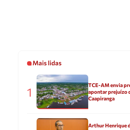
Mais lidas
TCE-AM envia pr
1
apontar prejuízo 
Caapiranga
Arthur Henrique 