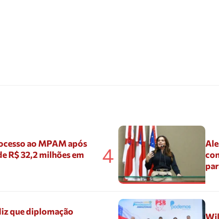
ocesso ao MPAM após
Ale
4
de R$ 32,2 milhões em
con
par
diz que diplomação
Wil