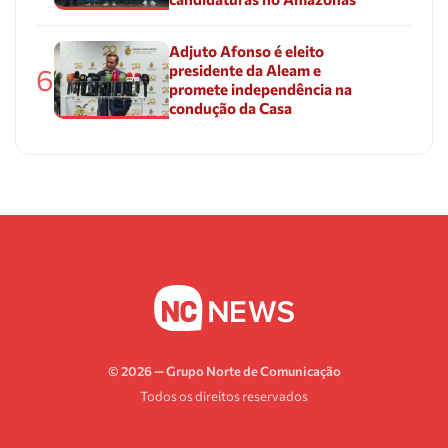
Adjuto Afonso é eleito
presidente da Aleam e
6
promete independência na
condução da Casa
© 2026 — Grupo Norte de Comunicação
Todos os direitos reservados