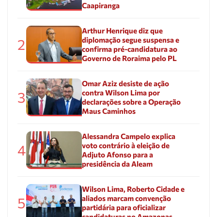
Caapiranga
Arthur Henrique diz que
diplomação segue suspensa e
2
confirma pré-candidatura ao
Governo de Roraima pelo PL
Omar Aziz desiste de ação
contra Wilson Lima por
3
declarações sobre a Operação
Maus Caminhos
Alessandra Campelo explica
voto contrário à eleição de
4
Adjuto Afonso para a
presidência da Aleam
Wilson Lima, Roberto Cidade e
aliados marcam convenção
5
partidária para oficializar
candidaturas no Amazonas