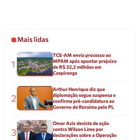
Mais lidas
TCE-AM envia processo ao
MPAM após apontar prejuízo
1
de R$ 32,2 milhões em
Caapiranga
Arthur Henrique diz que
diplomação segue suspensa e
2
confirma pré-candidatura ao
Governo de Roraima pelo PL
Omar Aziz desiste de ação
contra Wilson Lima por
3
declarações sobre a Operação