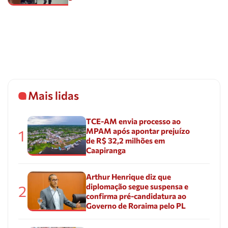
Mais lidas
TCE-AM envia processo ao
MPAM após apontar prejuízo
1
de R$ 32,2 milhões em
Caapiranga
Arthur Henrique diz que
diplomação segue suspensa e
2
confirma pré-candidatura ao
Governo de Roraima pelo PL