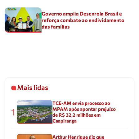
Governo amplia Desenrola Brasil e
reforça combate ao endividamento
das famílias
Mais lidas
TCE-AM envia processo ao
MPAM após apontar prejuízo
1
de R$ 32,2 milhões em
Caapiranga
Arthur Henrique diz que