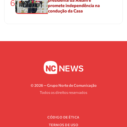
6
promete independência na
condução da Casa
© 2026 — Grupo Norte de Comunicação
Todos os direitos reservados
CÓDIGO DE ÉTICA
TERMOS DE USO