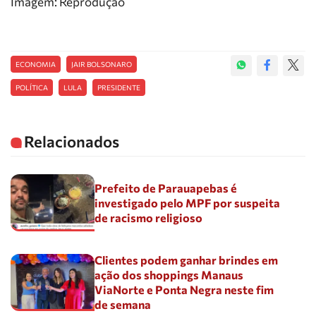
Imagem: Reprodução
ECONOMIA
JAIR BOLSONARO
POLÍTICA
LULA
PRESIDENTE
Relacionados
Prefeito de Parauapebas é
investigado pelo MPF por suspeita
de racismo religioso
Clientes podem ganhar brindes em
ação dos shoppings Manaus
ViaNorte e Ponta Negra neste fim
de semana