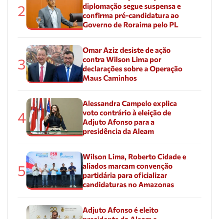
diplomação segue suspensa e
2
confirma pré-candidatura ao
Governo de Roraima pelo PL
Omar Aziz desiste de ação
contra Wilson Lima por
3
declarações sobre a Operação
Maus Caminhos
Alessandra Campelo explica
voto contrário à eleição de
4
Adjuto Afonso para a
presidência da Aleam
Wilson Lima, Roberto Cidade e
aliados marcam convenção
5
partidária para oficializar
candidaturas no Amazonas
Adjuto Afonso é eleito
presidente da Aleam e