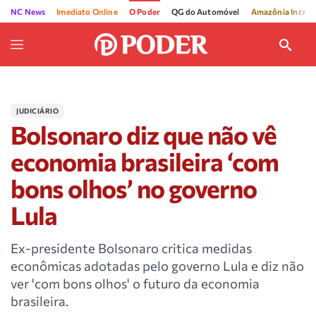
NC News
Imediato Online
O Poder
QG do Automóvel
Amazônia Incríve
JUDICIÁRIO
Bolsonaro diz que não vê
economia brasileira ‘com
bons olhos’ no governo
Lula
Ex-presidente Bolsonaro critica medidas
econômicas adotadas pelo governo Lula e diz não
ver 'com bons olhos' o futuro da economia
brasileira.