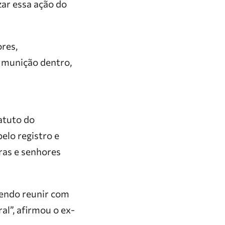
ar essa ação do
ores,
 munição dentro,
atuto do
elo registro e
as e senhores
tendo reunir com
al”, afirmou o ex-