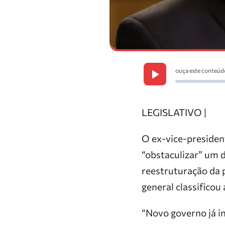
ouça este conteúd
LEGISLATIVO |
O ex-vice-presiden
“obstaculizar” um 
reestruturação da p
general classificou
“Novo governo já i