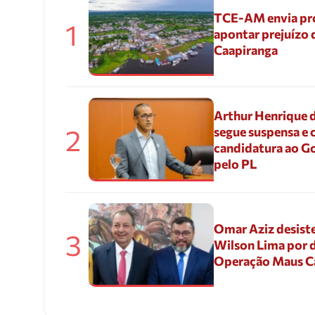
TCE-AM envia pr
1
apontar prejuízo 
Caapiranga
Arthur Henrique 
2
segue suspensa e 
candidatura ao G
pelo PL
Omar Aziz desiste
3
Wilson Lima por d
Operação Maus 