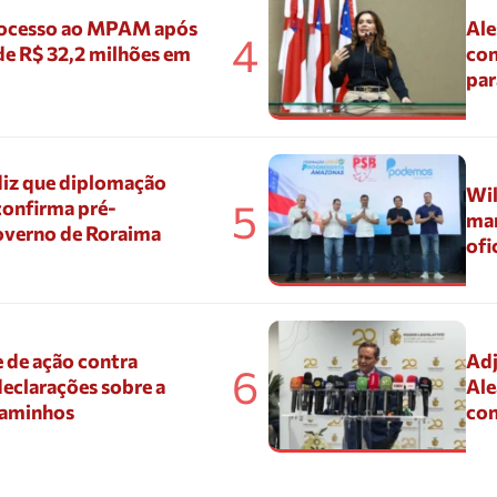
ocesso ao MPAM após
Ale
4
de R$ 32,2 milhões em
con
par
diz que diplomação
Wil
5
confirma pré-
mar
overno de Roraima
ofi
 de ação contra
Adj
6
eclarações sobre a
Ale
Caminhos
con