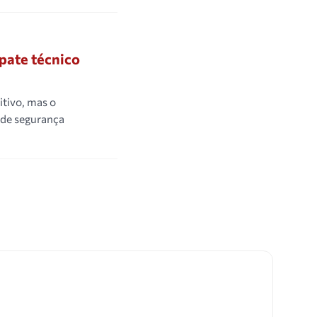
pate técnico
itivo, mas o
 de segurança