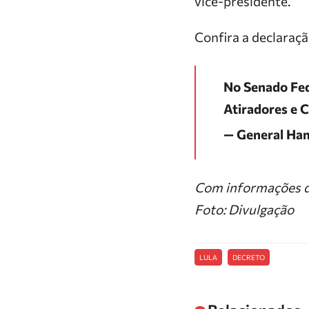
vice-presidente.
Confira a declaraçã
No Senado Fede
Atiradores e 
— General Ha
Com informações 
Foto: Divulgação
LULA
DECRETO