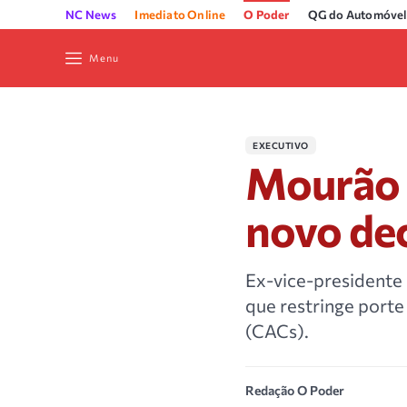
NC News
Imediato Online
O Poder
QG do Automóvel
Menu
EXECUTIVO
Mourão 
novo dec
Ex-vice-presidente
que restringe porte
(CACs).
Redação O Poder