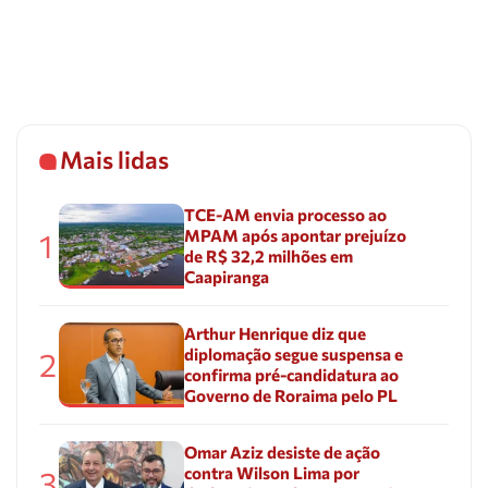
Mais lidas
TCE-AM envia processo ao
MPAM após apontar prejuízo
1
de R$ 32,2 milhões em
Caapiranga
Arthur Henrique diz que
diplomação segue suspensa e
2
confirma pré-candidatura ao
Governo de Roraima pelo PL
Omar Aziz desiste de ação
contra Wilson Lima por
3