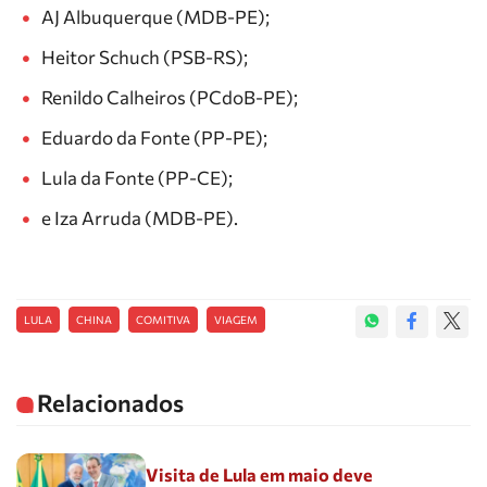
AJ Albuquerque (MDB-PE);
Heitor Schuch (PSB-RS);
Renildo Calheiros (PCdoB-PE);
Eduardo da Fonte (PP-PE);
Lula da Fonte (PP-CE);
e Iza Arruda (MDB-PE).
LULA
CHINA
COMITIVA
VIAGEM
Relacionados
Visita de Lula em maio deve