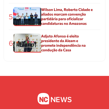
Wilson Lima, Roberto Cidade e
aliados marcam convenção
5
partidária para oficializar
candidaturas no Amazonas
Adjuto Afonso é eleito
presidente da Aleam e
6
promete independência na
condução da Casa