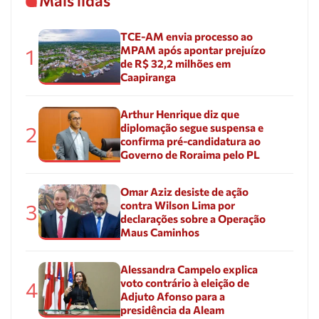
Mais lidas
TCE-AM envia processo ao
MPAM após apontar prejuízo
1
de R$ 32,2 milhões em
Caapiranga
Arthur Henrique diz que
diplomação segue suspensa e
2
confirma pré-candidatura ao
Governo de Roraima pelo PL
Omar Aziz desiste de ação
contra Wilson Lima por
3
declarações sobre a Operação
Maus Caminhos
Alessandra Campelo explica
voto contrário à eleição de
4
Adjuto Afonso para a
presidência da Aleam