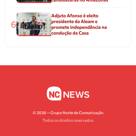
Adjuto Afonso é eleito
presidente da Aleam e
6
promete independência na
condução da Casa
© 2026 — Grupo Norte de Comunicação
Todos os direitos reservados