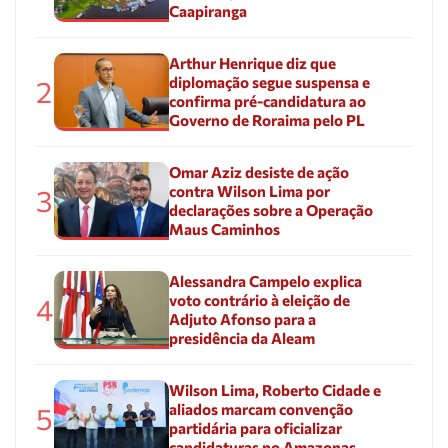
Caapiranga
Arthur Henrique diz que
diplomação segue suspensa e
2
confirma pré-candidatura ao
Governo de Roraima pelo PL
Omar Aziz desiste de ação
contra Wilson Lima por
3
declarações sobre a Operação
Maus Caminhos
Alessandra Campelo explica
voto contrário à eleição de
4
Adjuto Afonso para a
presidência da Aleam
Wilson Lima, Roberto Cidade e
aliados marcam convenção
5
partidária para oficializar
candidaturas no Amazonas