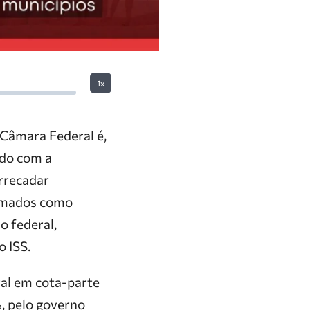
1x
 Câmara Federal é,
ndo com a
arrecadar
ormados como
o federal,
o ISS.
ral em cota-parte
%, pelo governo