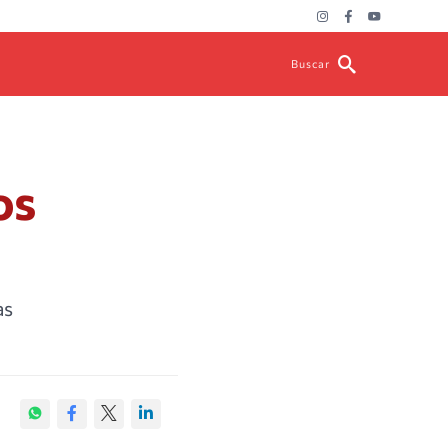
Buscar
os
as