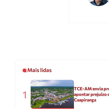
Mais lidas
TCE-AM envia pr
1
apontar prejuízo 
Caapiranga