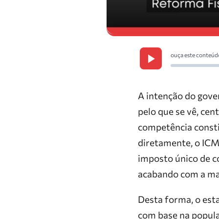
ouça este conteúd
A intenção do gove
pelo que se vê, cen
competência constit
diretamente, o ICM
imposto único de co
acabando com a maio
Desta forma, o est
com base na popula