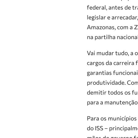
federal, antes de t
legislar e arrecada
Amazonas, com a ZF
na partilha nacion
Vai mudar tudo, a o
cargos da carreira 
garantias funciona
produtividade. Com 
demitir todos os fu
para a manutenção 
Para os municípios 
do ISS – principal
mãos do governo fed