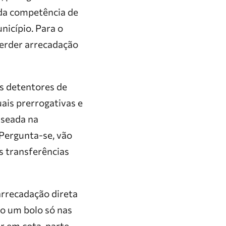
 da competência de
nicípio. Para o
perder arrecadação
os detentores de
uais prerrogativas e
aseada na
 Pergunta-se, vão
s transferências
arrecadação direta
o um bolo só nas
ar em cota-parte.