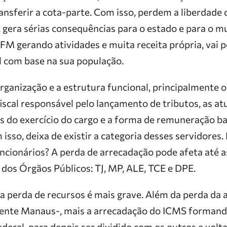
ransferir a cota-parte. Com isso, perdem a liberdade
r, gera sérias consequências para o estado e para o mu
M gerando atividades e muita receita própria, vai 
al com base na sua população.
rganização e a estrutura funcional, principalmente 
fiscal responsável pelo lançamento de tributos, as at
is do exercício do cargo e a forma de remuneração b
isso, deixa de existir a categoria desses servidores.
ncionários? A perda de arrecadação pode afeta até a
dos Órgãos Públicos: TJ, MP, ALE, TCE e DPE.
a perda de recursos é mais grave. Além da perda da 
mente Manaus-, mais a arrecadação do ICMS formand
eral, para depois ser dividido com os outros e volt