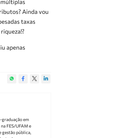
 múltiplas
tributos? Ainda vou
 pesadas taxas
 riqueza!?
tiu apenas
s-graduação em
or na FES/UFAM e
 gestão pública,