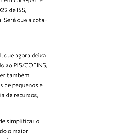
22 de ISS,
. Será que a cota-
, que agora deixa
ado ao PIS/COFINS,
 ser também
os de pequenos e
a de recursos,
de simplificar o
ndo o maior