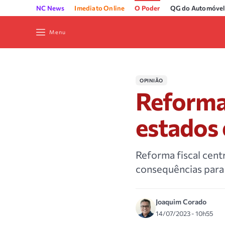
NC News
Imediato Online
O Poder
QG do Automóvel
Menu
OPINIÃO
Reforma 
estados 
Reforma fiscal cent
consequências para 
Joaquim Corado
14/07/2023 - 10h55