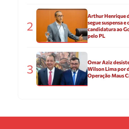
Arthur Henrique 
2
segue suspensa e 
candidatura ao G
pelo PL
Omar Aziz desiste
3
Wilson Lima por d
Operação Maus 