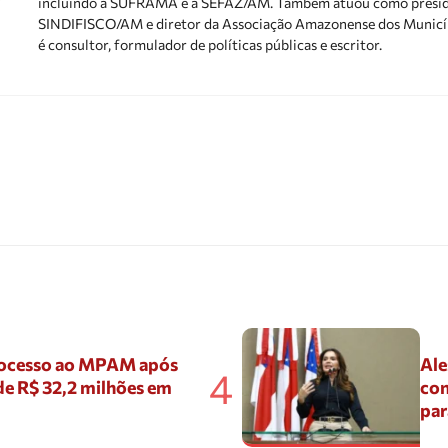
incluindo a SUFRAMA e a SEFAZ/AM. Também atuou como presid
SINDIFISCO/AM e diretor da Associação Amazonense dos Municíp
é consultor, formulador de políticas públicas e escritor.
ocesso ao MPAM após
Ale
4
de R$ 32,2 milhões em
con
par