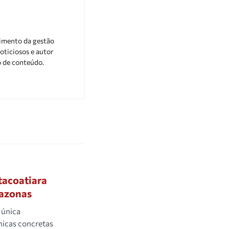
cimento da gestão
oticiosos e autor
o de conteúdo.
tacoatiara
mazonas
 única
nicas concretas