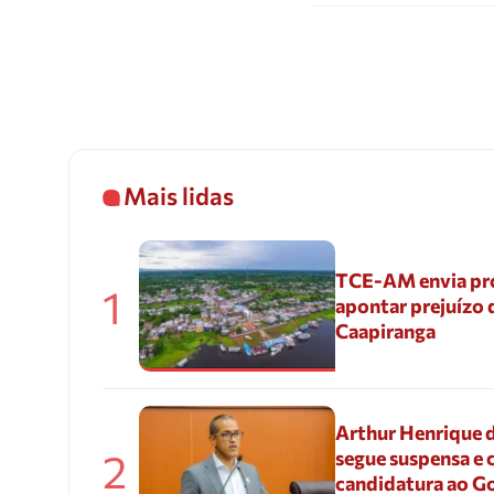
Mais lidas
TCE-AM envia pr
1
apontar prejuízo 
Caapiranga
Arthur Henrique 
2
segue suspensa e 
candidatura ao G