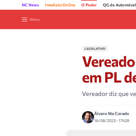
NC News
Imediato Online
O Poder
QG do Automóvel
Menu
LEGISLATIVO
Vereador
em PL de
Vereador diz que vet
Álvaro Ma Corado
16/08/2023 - 17h28