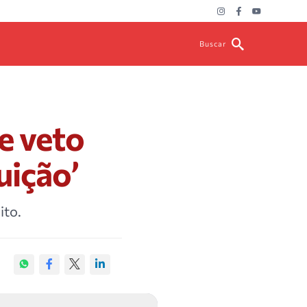
Buscar
e veto
uição’
ito.