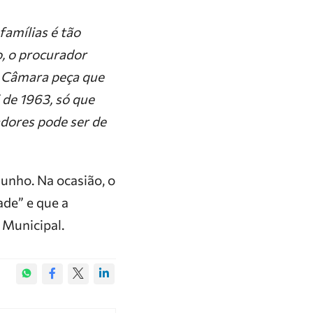
amílias é tão
o, o procurador
a Câmara peça que
i de 1963, só que
adores pode ser de
unho. Na ocasião, o
ade” e que a
 Municipal.