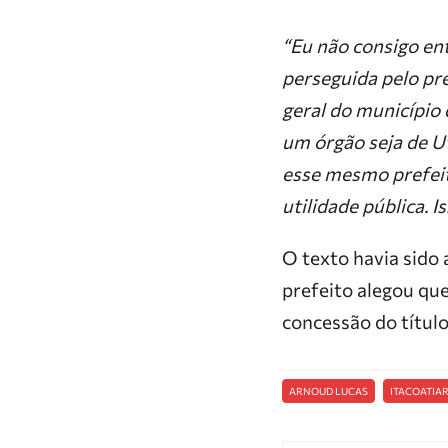
“Eu não consigo en
perseguida pelo pr
geral do município
um órgão seja de Ut
esse mesmo prefeit
utilidade pública. 
O texto havia sido
prefeito alegou que
concessão do títul
ARNOUD LUCAS
ITACOATIA