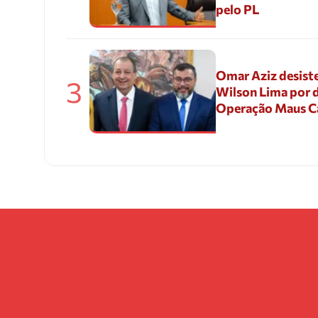
pelo PL
Omar Aziz desiste
3
Wilson Lima por d
Operação Maus 