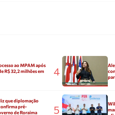
ocesso ao MPAM após
Ale
4
de R$ 32,2 milhões em
con
par
diz que diplomação
Wil
5
confirma pré-
mar
overno de Roraima