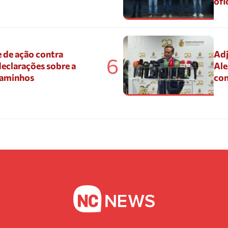
ofi
 de ação contra
Adj
6
eclarações sobre a
Ale
Caminhos
con