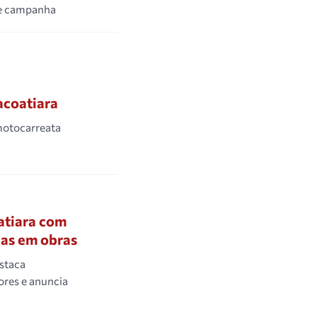
de campanha
acoatiara
motocarreata
atiara com
ias em obras
staca
ores e anuncia