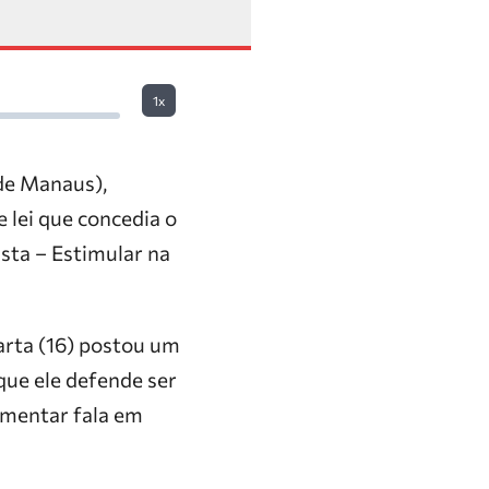
1x
de Manaus),
 lei que concedia o
ista – Estimular na
arta (16) postou um
que ele defende ser
amentar fala em