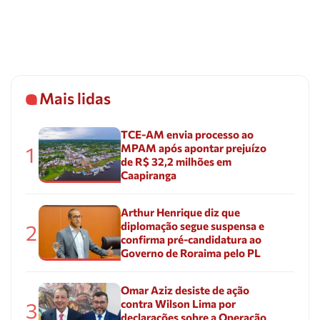
Mais lidas
TCE-AM envia processo ao
MPAM após apontar prejuízo
1
de R$ 32,2 milhões em
Caapiranga
Arthur Henrique diz que
diplomação segue suspensa e
2
confirma pré-candidatura ao
Governo de Roraima pelo PL
Omar Aziz desiste de ação
contra Wilson Lima por
3
declarações sobre a Operação