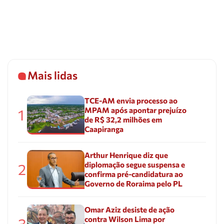
Mais lidas
TCE-AM envia processo ao
MPAM após apontar prejuízo
1
de R$ 32,2 milhões em
Caapiranga
Arthur Henrique diz que
diplomação segue suspensa e
2
confirma pré-candidatura ao
Governo de Roraima pelo PL
Omar Aziz desiste de ação
contra Wilson Lima por
3