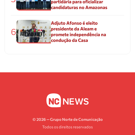
partidária para oficializar
candidaturas no Amazonas
Adjuto Afonso é eleito
presidente da Aleam e
6
promete independência na
condução da Casa
© 2026 — Grupo Norte de Comunicação
Todos os direitos reservados