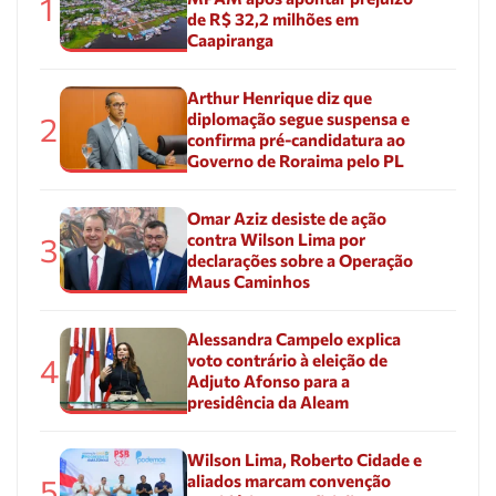
1
de R$ 32,2 milhões em
Caapiranga
Arthur Henrique diz que
diplomação segue suspensa e
2
confirma pré-candidatura ao
Governo de Roraima pelo PL
Omar Aziz desiste de ação
contra Wilson Lima por
3
declarações sobre a Operação
Maus Caminhos
Alessandra Campelo explica
voto contrário à eleição de
4
Adjuto Afonso para a
presidência da Aleam
Wilson Lima, Roberto Cidade e
aliados marcam convenção
5