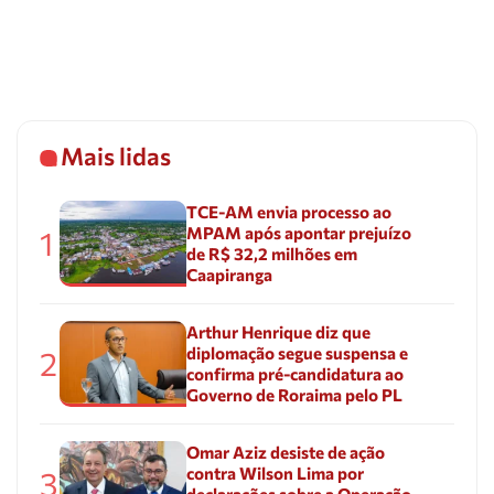
Mais lidas
TCE-AM envia processo ao
MPAM após apontar prejuízo
1
de R$ 32,2 milhões em
Caapiranga
Arthur Henrique diz que
diplomação segue suspensa e
2
confirma pré-candidatura ao
Governo de Roraima pelo PL
Omar Aziz desiste de ação
contra Wilson Lima por
3
declarações sobre a Operação