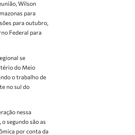
eunião, Wilson
Amazonas para
isões para outubro,
rno Federal para
egional se
tério do Meio
ando o trabalho de
te no sul do
eração nessa
, o segundo são as
ômica por conta da