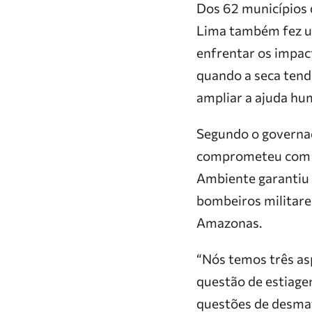
Dos 62 municípios 
Lima também fez u
enfrentar os impac
quando a seca tend
ampliar a ajuda hum
Segundo o governad
comprometeu com o 
Ambiente garantiu q
bombeiros militares
Amazonas.
“Nós temos três as
questão de
estiag
questões de desmat