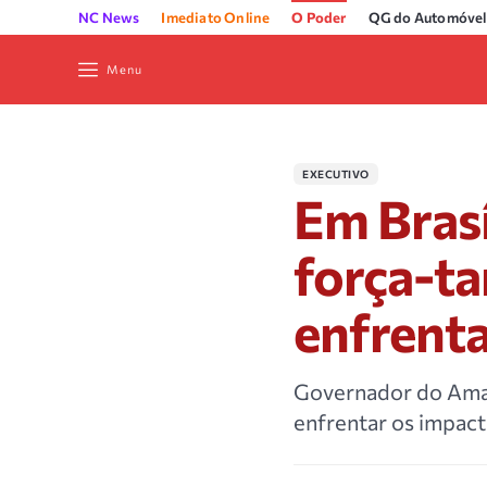
NC News
Imediato Online
O Poder
QG do Automóvel
Menu
EXECUTIVO
Em Brasí
força-ta
enfrent
Governador do Amazo
enfrentar os impact