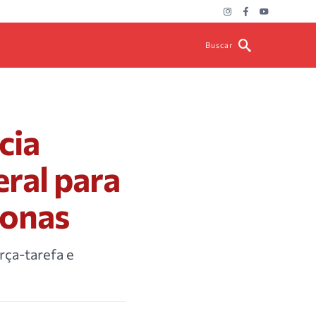
Buscar
cia
ral para
zonas
rça-tarefa e