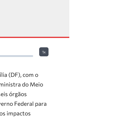
1x
lia (DF), com o
 ministra do Meio
seis órgãos
verno Federal para
 os impactos