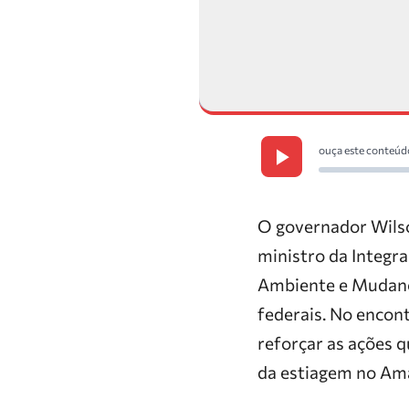
ouça este conteúd
O governador Wilson
ministro da Integr
Ambiente e Mudança
federais. No encont
reforçar as ações 
da
estiagem
no Amaz