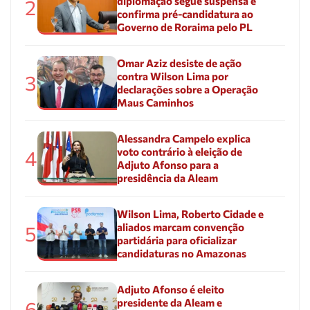
diplomação segue suspensa e
2
confirma pré-candidatura ao
Governo de Roraima pelo PL
Omar Aziz desiste de ação
contra Wilson Lima por
3
declarações sobre a Operação
Maus Caminhos
Alessandra Campelo explica
voto contrário à eleição de
4
Adjuto Afonso para a
presidência da Aleam
Wilson Lima, Roberto Cidade e
aliados marcam convenção
5
partidária para oficializar
candidaturas no Amazonas
Adjuto Afonso é eleito
presidente da Aleam e
6