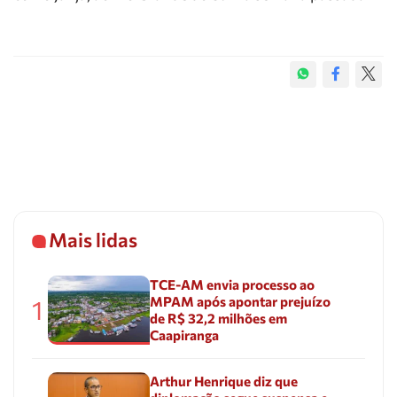
Mais lidas
TCE-AM envia processo ao
MPAM após apontar prejuízo
1
de R$ 32,2 milhões em
Caapiranga
Arthur Henrique diz que