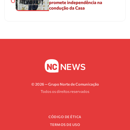
promete independência na
condução da Casa
© 2026 — Grupo Norte de Comunicação
Todos os direitos reservados
CÓDIGO DE ÉTICA
TERMOS DE USO