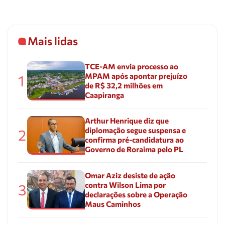
Mais lidas
TCE-AM envia processo ao
MPAM após apontar prejuízo
1
de R$ 32,2 milhões em
Caapiranga
Arthur Henrique diz que
diplomação segue suspensa e
2
confirma pré-candidatura ao
Governo de Roraima pelo PL
Omar Aziz desiste de ação
contra Wilson Lima por
3
declarações sobre a Operação
Maus Caminhos