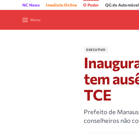
NC News
Imediato Online
O Poder
QG do Automóvel
Menu
EXECUTIVO
Inaugura
tem aus
TCE
Prefeito de Manaus 
conselheiros não c