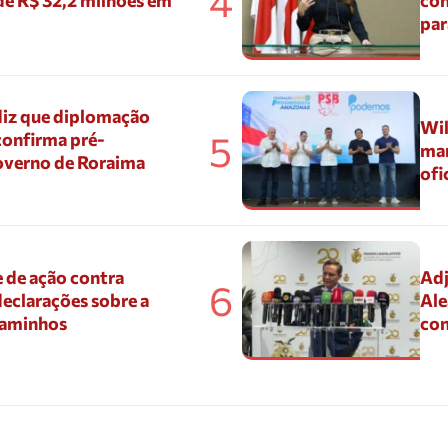
4
de R$ 32,2 milhões em
con
par
diz que diplomação
Wil
5
confirma pré-
mar
overno de Roraima
ofi
 de ação contra
Adj
6
eclarações sobre a
Ale
Caminhos
con