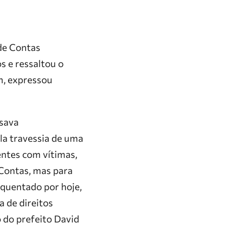
de Contas
s e ressaltou o
im, expressou
ssava
la travessia de uma
entes com vítimas,
 Contas, mas para
equentado por hoje,
 de direitos
o do prefeito David