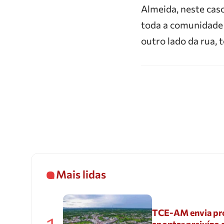
Almeida, neste caso
toda a comunidade g
outro lado da rua, 
Mais lidas
TCE-AM envia pr