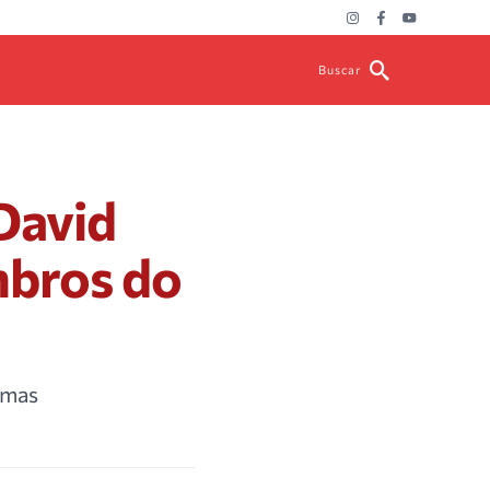
Buscar
David
mbros do
 mas