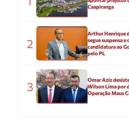
1
apontar prejuízo 
Caapiranga
Arthur Henrique 
2
segue suspensa e 
candidatura ao G
pelo PL
Omar Aziz desiste
3
Wilson Lima por d
Operação Maus 