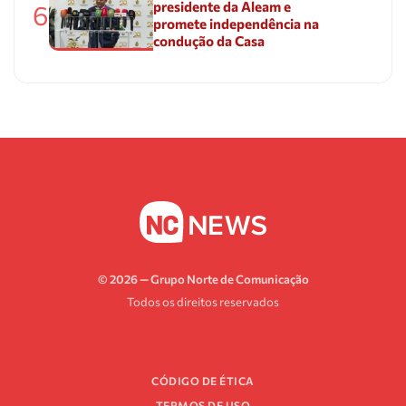
presidente da Aleam e
6
promete independência na
condução da Casa
© 2026 — Grupo Norte de Comunicação
Todos os direitos reservados
CÓDIGO DE ÉTICA
TERMOS DE USO