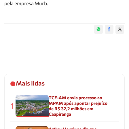
pela empresa Murb.
Mais lidas
TCE-AM envia processo ao
MPAM após apontar prejuízo
1
de R$ 32,2 milhões em
Caapiranga
Arthur Henrique diz que