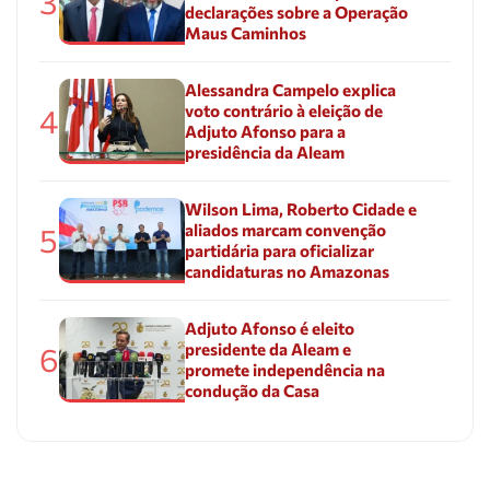
3
declarações sobre a Operação
Maus Caminhos
Alessandra Campelo explica
voto contrário à eleição de
4
Adjuto Afonso para a
presidência da Aleam
Wilson Lima, Roberto Cidade e
aliados marcam convenção
5
partidária para oficializar
candidaturas no Amazonas
Adjuto Afonso é eleito
presidente da Aleam e
6
promete independência na
condução da Casa