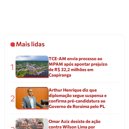
Mais lidas
TCE-AM envia processo ao
MPAM após apontar prejuízo
1
de R$ 32,2 milhões em
Caapiranga
Arthur Henrique diz que
diplomação segue suspensa e
2
confirma pré-candidatura ao
Governo de Roraima pelo PL
Omar Aziz desiste de ação
contra Wilson Lima por