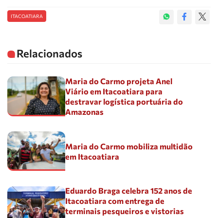
ITACOATIARA
Relacionados
Maria do Carmo projeta Anel
Viário em Itacoatiara para
destravar logística portuária do
Amazonas
Maria do Carmo mobiliza multidão
em Itacoatiara
Eduardo Braga celebra 152 anos de
Itacoatiara com entrega de
terminais pesqueiros e vistorias