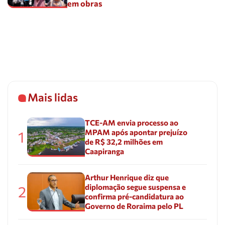
em obras
Mais lidas
TCE-AM envia processo ao
MPAM após apontar prejuízo
1
de R$ 32,2 milhões em
Caapiranga
Arthur Henrique diz que
diplomação segue suspensa e
2
confirma pré-candidatura ao
Governo de Roraima pelo PL