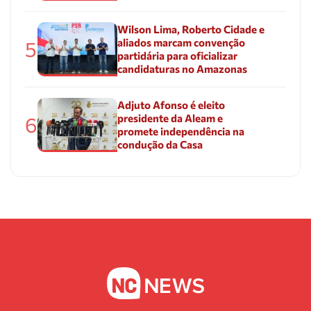
Wilson Lima, Roberto Cidade e
aliados marcam convenção
5
partidária para oficializar
candidaturas no Amazonas
Adjuto Afonso é eleito
presidente da Aleam e
6
promete independência na
condução da Casa