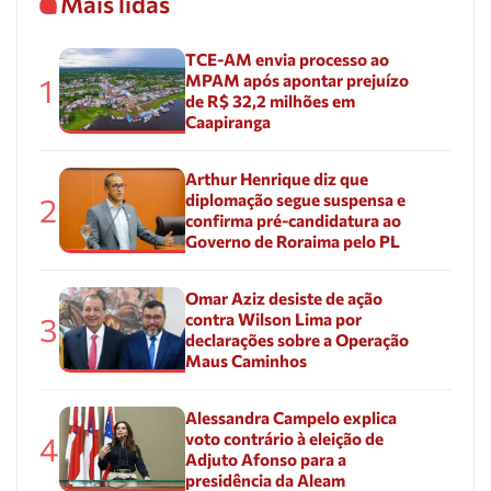
Mais lidas
TCE-AM envia processo ao
MPAM após apontar prejuízo
1
de R$ 32,2 milhões em
Caapiranga
Arthur Henrique diz que
diplomação segue suspensa e
2
confirma pré-candidatura ao
Governo de Roraima pelo PL
Omar Aziz desiste de ação
contra Wilson Lima por
3
declarações sobre a Operação
Maus Caminhos
Alessandra Campelo explica
voto contrário à eleição de
4
Adjuto Afonso para a
presidência da Aleam