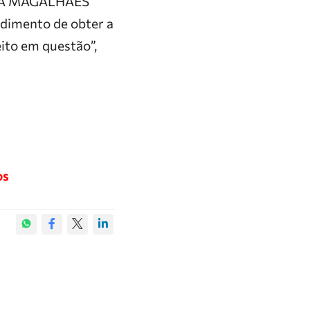
ROTA MAGALHÃES
edimento de obter a
eito em questão”,
os