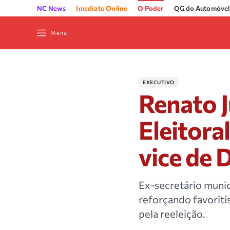
NC News
Imediato Online
O Poder
QG do Automóvel
Menu
EXECUTIVO
Renato J
Eleitora
vice de 
Ex-secretário munici
reforçando favorit
pela reeleição.