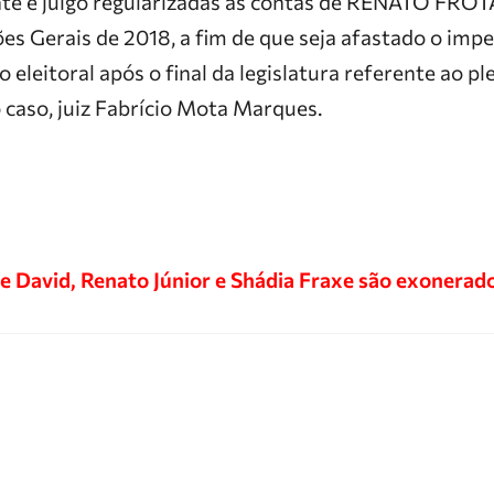
nte e julgo regularizadas as contas de RENATO F
ões Gerais de 2018, a fim de que seja afastado o imp
 eleitoral após o final da legislatura referente ao pl
o caso, juiz Fabrício Mota Marques.
de David, Renato Júnior e Shádia Fraxe são exonerad