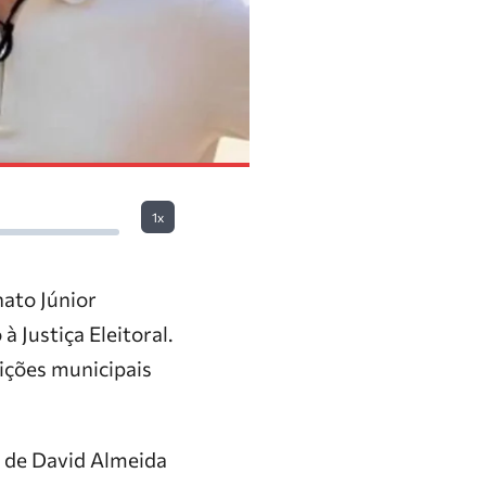
1x
nato Júnior
à Justiça Eleitoral.
eições municipais
a de David Almeida