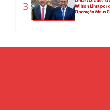
Omar Aziz desiste
3
Wilson Lima por d
Operação Maus 