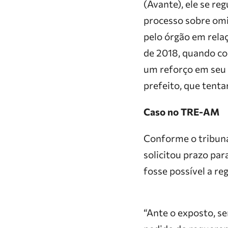
(Avante), ele se r
processo sobre omis
pelo órgão em relaç
de 2018, quando co
um reforço em seu 
prefeito, que tentar
Caso no TRE-AM
Conforme o tribuna
solicitou prazo par
fosse possível a re
“Ante o exposto, s