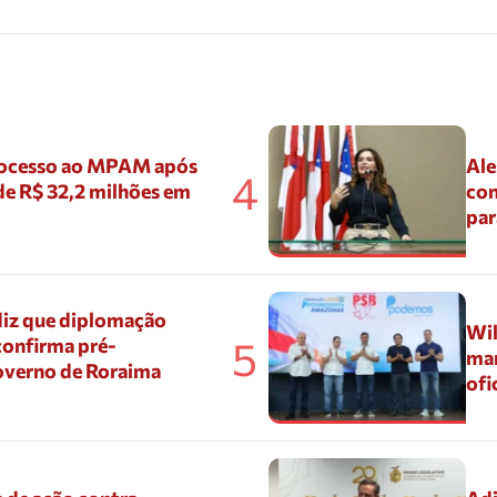
ocesso ao MPAM após
Ale
4
de R$ 32,2 milhões em
con
par
diz que diplomação
Wil
5
confirma pré-
mar
overno de Roraima
ofi