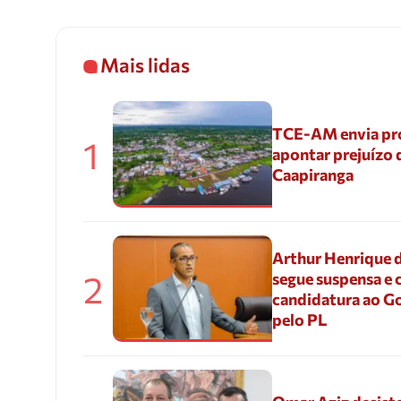
Mais lidas
TCE-AM envia pr
1
apontar prejuízo 
Caapiranga
Arthur Henrique 
2
segue suspensa e 
candidatura ao G
pelo PL