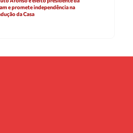
uto Afonso é eleito presidente da
am e promete independência na
dução da Casa