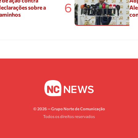
 de ação contra
Adj
6
eclarações sobre a
Ale
Caminhos
con
© 2026 — Grupo Norte de Comunicação
Todos os direitos reservados