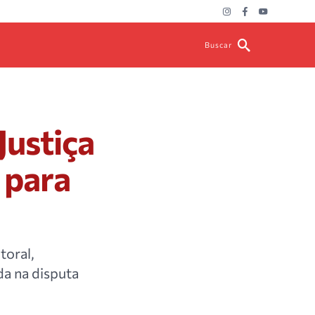
Buscar
Justiça
 para
toral,
a na disputa