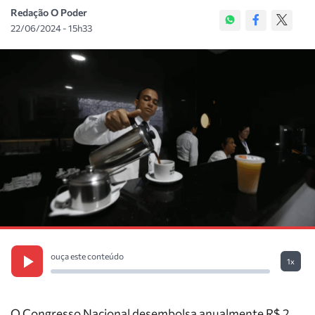
Redação O Poder
22/06/2024 - 15h33
ouça este conteúdo
1x
O Congresso Nacional desembolsa anualmente R$ 2