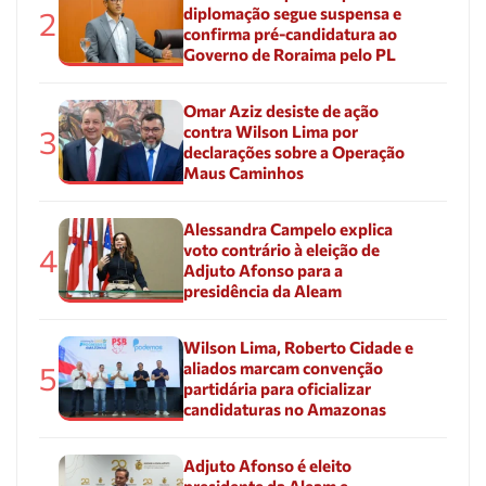
diplomação segue suspensa e
2
confirma pré-candidatura ao
Governo de Roraima pelo PL
Omar Aziz desiste de ação
contra Wilson Lima por
3
declarações sobre a Operação
Maus Caminhos
Alessandra Campelo explica
voto contrário à eleição de
4
Adjuto Afonso para a
presidência da Aleam
Wilson Lima, Roberto Cidade e
aliados marcam convenção
5
partidária para oficializar
candidaturas no Amazonas
Adjuto Afonso é eleito
presidente da Aleam e