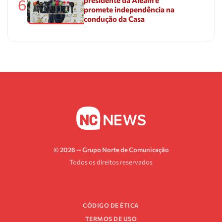
6
promete independência na
condução da Casa
© 2026 — Grupo Norte de Comunicação
Todos os direitos reservados
CÓDIGO DE ÉTICA
TERMOS DE USO