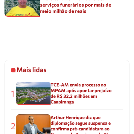
serviços funerários por mais de
meio milhão de reais
Mais lidas
TCE-AM envia processo ao
MPAM após apontar prejuízo
1
de R$ 32,2 milhões em
Caapiranga
Arthur Henrique diz que
diplomação segue suspensa e
2
confirma pré-candidatura ao