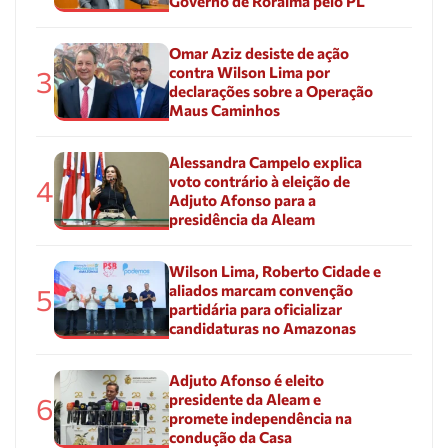
Governo de Roraima pelo PL
Omar Aziz desiste de ação
contra Wilson Lima por
3
declarações sobre a Operação
Maus Caminhos
Alessandra Campelo explica
voto contrário à eleição de
4
Adjuto Afonso para a
presidência da Aleam
Wilson Lima, Roberto Cidade e
aliados marcam convenção
5
partidária para oficializar
candidaturas no Amazonas
Adjuto Afonso é eleito
presidente da Aleam e
6
promete independência na
condução da Casa