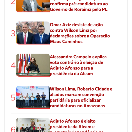
2
confirma pré-candidatura ao
Governo de Roraima pelo PL
Omar Aziz desiste de ação
contra Wilson Lima por
3
declarações sobre a Operação
Maus Caminhos
Alessandra Campelo explica
voto contrário à eleição de
4
Adjuto Afonso para a
presidência da Aleam
Wilson Lima, Roberto Cidade e
aliados marcam convenção
5
partidária para oficializar
candidaturas no Amazonas
Adjuto Afonso é eleito
presidente da Aleam e
6
promete independência na