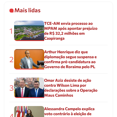
Mais lidas
TCE-AM envia processo ao
MPAM após apontar prejuízo
1
de R$ 32,2 milhões em
Caapiranga
Arthur Henrique diz que
diplomação segue suspensa e
2
confirma pré-candidatura ao
Governo de Roraima pelo PL
Omar Aziz desiste de ação
contra Wilson Lima por
3
declarações sobre a Operação
Maus Caminhos
Alessandra Campelo explica
voto contrário à eleição de
4