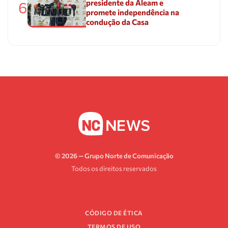
presidente da Aleam e
6
promete independência na
condução da Casa
© 2026 — Grupo Norte de Comunicação
Todos os direitos reservados
CÓDIGO DE ÉTICA
TERMOS DE USO