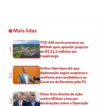
Mais lidas
TCE-AM envia processo ao
MPAM após apontar prejuízo
1
de R$ 32,2 milhões em
Caapiranga
Arthur Henrique diz que
diplomação segue suspensa e
2
confirma pré-candidatura ao
Governo de Roraima pelo PL
Omar Aziz desiste de ação
contra Wilson Lima por
3
declarações sobre a Operação