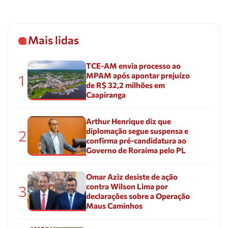
Mais lidas
TCE-AM envia processo ao
MPAM após apontar prejuízo
1
de R$ 32,2 milhões em
Caapiranga
Arthur Henrique diz que
diplomação segue suspensa e
2
confirma pré-candidatura ao
Governo de Roraima pelo PL
Omar Aziz desiste de ação
contra Wilson Lima por
3
declarações sobre a Operação
Maus Caminhos