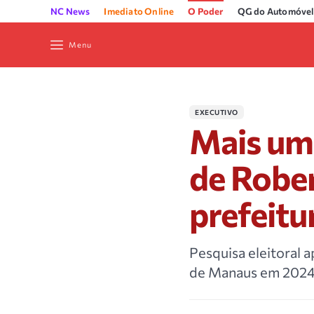
NC News
Imediato Online
O Poder
QG do Automóvel
Menu
EXECUTIVO
Mais uma
de Rober
prefeit
Pesquisa eleitoral 
de Manaus em 2024