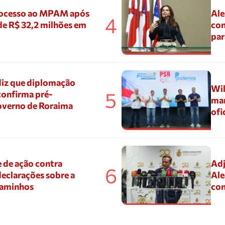
ocesso ao MPAM após
Ale
4
de R$ 32,2 milhões em
con
par
diz que diplomação
Wil
5
confirma pré-
mar
overno de Roraima
ofi
 de ação contra
Adj
6
eclarações sobre a
Ale
Caminhos
con