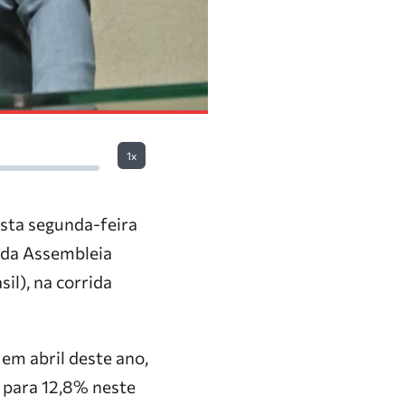
1x
esta segunda-feira
 da Assembleia
il), na corrida
em abril deste ano,
 para 12,8% neste