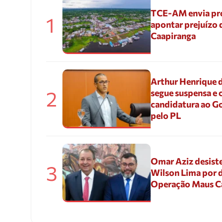
TCE-AM envia pr
1
apontar prejuízo 
Caapiranga
Arthur Henrique 
2
segue suspensa e 
candidatura ao G
pelo PL
Omar Aziz desiste
3
Wilson Lima por d
Operação Maus 