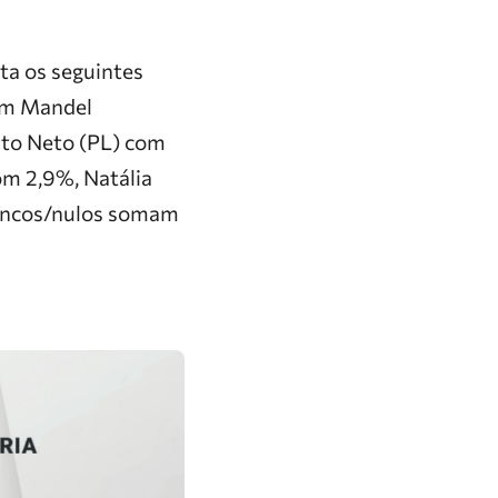
nta os seguintes
mom Mandel
rto Neto (PL) com
m 2,9%, Natália
ancos/nulos somam