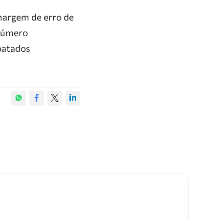
 margem de erro de
 número
patados