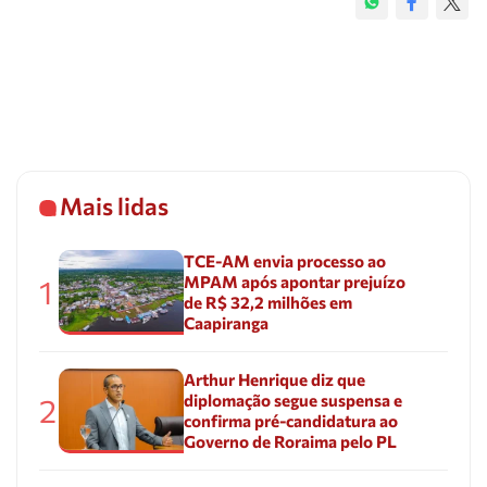
Mais lidas
TCE-AM envia processo ao
MPAM após apontar prejuízo
1
de R$ 32,2 milhões em
Caapiranga
Arthur Henrique diz que
diplomação segue suspensa e
2
confirma pré-candidatura ao
Governo de Roraima pelo PL