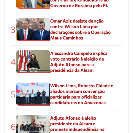
Governo de Roraima pelo PL
Omar Aziz desiste de ação
contra Wilson Lima por
3
declarações sobre a Operação
Maus Caminhos
Alessandra Campelo explica
voto contrário à eleição de
4
Adjuto Afonso para a
presidência da Aleam
Wilson Lima, Roberto Cidade e
aliados marcam convenção
5
partidária para oficializar
candidaturas no Amazonas
Adjuto Afonso é eleito
presidente da Aleam e
6
promete independência na