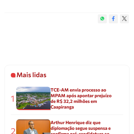
Mais lidas
TCE-AM envia processo ao
MPAM após apontar prejuízo
1
de R$ 32,2 milhões em
Caapiranga
Arthur Henrique diz que
diplomação segue suspensa e
2
confirma pré-candidatura ao