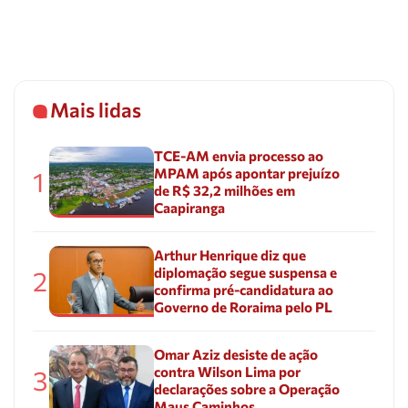
Mais lidas
TCE-AM envia processo ao
MPAM após apontar prejuízo
1
de R$ 32,2 milhões em
Caapiranga
Arthur Henrique diz que
diplomação segue suspensa e
2
confirma pré-candidatura ao
Governo de Roraima pelo PL
Omar Aziz desiste de ação
contra Wilson Lima por
3
declarações sobre a Operação
Maus Caminhos