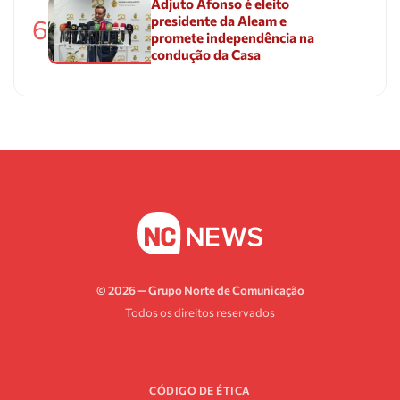
Adjuto Afonso é eleito
presidente da Aleam e
6
promete independência na
condução da Casa
© 2026 — Grupo Norte de Comunicação
Todos os direitos reservados
CÓDIGO DE ÉTICA