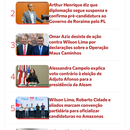
Arthur Henrique diz que
diplomação segue suspensa e
2
confirma pré-candidatura ao
Governo de Roraima pelo PL
Omar Aziz desiste de ação
contra Wilson Lima por
3
declarações sobre a Operação
Maus Caminhos
Alessandra Campelo explica
voto contrário à eleição de
4
Adjuto Afonso para a
presidência da Aleam
Wilson Lima, Roberto Cidade e
aliados marcam convenção
5
partidária para oficializar
candidaturas no Amazonas