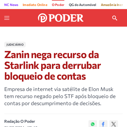
NC News
Imediato Online
O Poder
QG do Automóvel
Amazônia Incríve
JUDICIÁRIO
Zanin nega recurso da
Starlink para derrubar
bloqueio de contas
Empresa de internet via satélite de Elon Musk
tem recurso negado pelo STF após bloqueio de
contas por descumprimento de decisões.
Redação O Poder