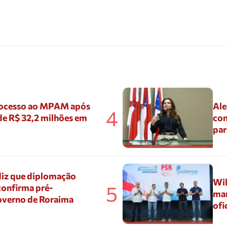
ocesso ao MPAM após
Ale
4
de R$ 32,2 milhões em
con
par
diz que diplomação
Wil
5
confirma pré-
mar
overno de Roraima
ofi