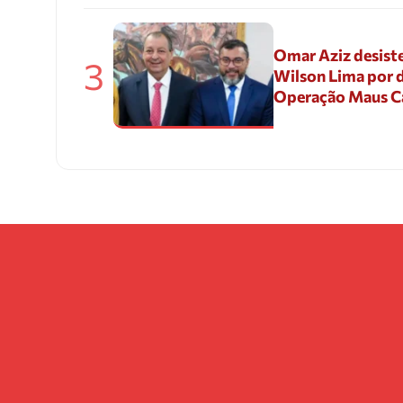
Omar Aziz desiste
3
Wilson Lima por d
Operação Maus 