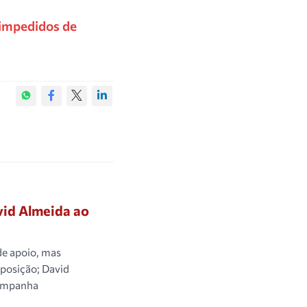
 impedidos de
avid Almeida ao
de apoio, mas
oposição; David
campanha