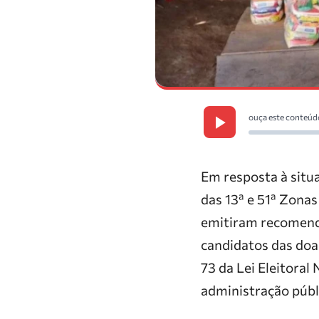
ouça este conteúd
Em resposta à situ
das 13ª e 51ª Zona
emitiram recomenda
candidatos das doa
73 da Lei Eleitoral
administração públ