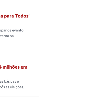
a para Todos’
ipar de evento
nterna na
4 milhões em
as básicas e
ós as eleições.