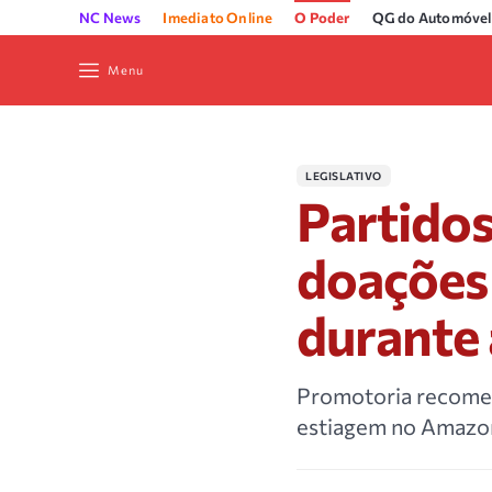
NC News
Imediato Online
O Poder
QG do Automóvel
Menu
LEGISLATIVO
Partidos
doações 
durante 
Promotoria recomen
estiagem no Amazona