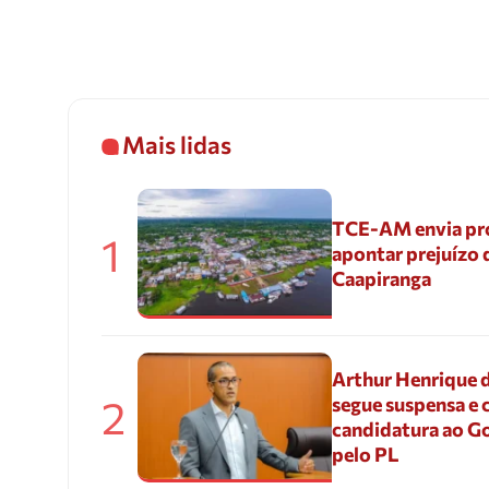
Mais lidas
TCE-AM envia pr
1
apontar prejuízo 
Caapiranga
Arthur Henrique 
2
segue suspensa e 
candidatura ao G
pelo PL