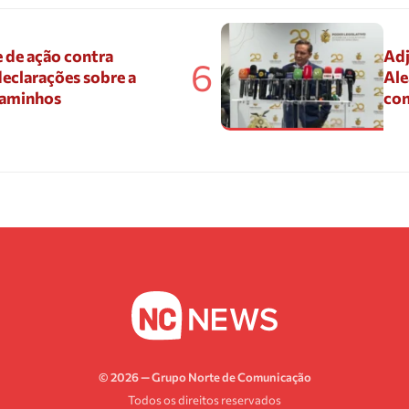
 de ação contra
Adj
6
eclarações sobre a
Ale
Caminhos
con
© 2026 — Grupo Norte de Comunicação
Todos os direitos reservados