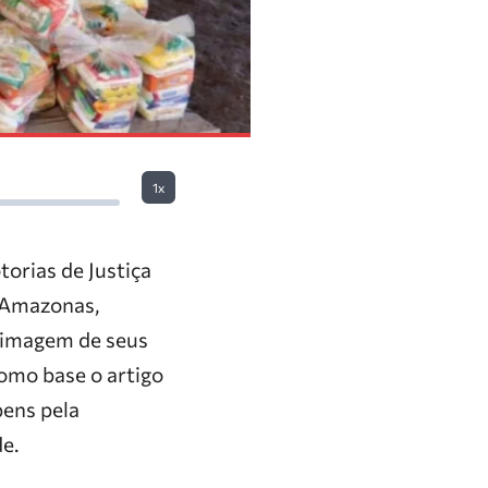
1x
orias de Justiça
o Amazonas,
 imagem de seus
omo base o artigo
bens pela
e.