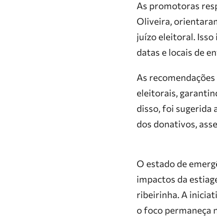
As promotoras resp
Oliveira, orientara
juízo eleitoral. Is
datas e locais de e
As recomendações v
eleitorais, garant
disso, foi sugerida
dos donativos, ass
O estado de emergê
impactos da estiag
ribeirinha. A inici
o foco permaneça na